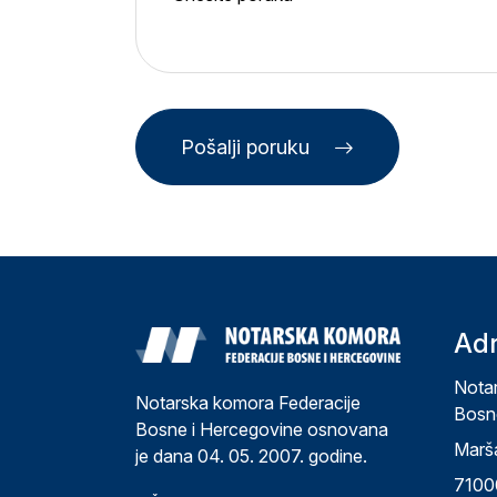
Pošalji poruku
Adr
Nota
Notarska komora Federacije
Bosn
Bosne i Hercegovine osnovana
Marša
je dana 04. 05. 2007. godine.
7100