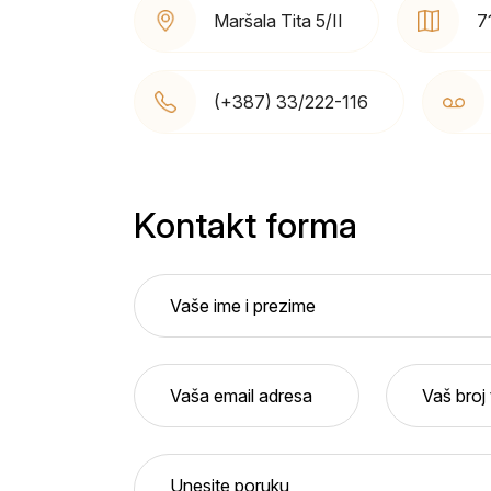
Maršala Tita 5/II
7
(+387) 33/222-116
Kontakt forma
Vaše ime i prezime
Vaša email adresa
Vaš broj
Unesite poruku