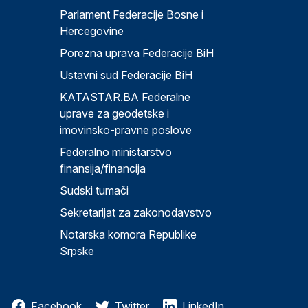
Parlament Federacije Bosne i
Hercegovine
Porezna uprava Federacije BiH
Ustavni sud Federacije BiH
KATASTAR.BA Federalne
uprave za geodetske i
imovinsko-pravne poslove
Federalno ministarstvo
finansija/financija
Sudski tumači
Sekretarijat za zakonodavstvo
Notarska komora Republike
Srpske
Facebook
Twitter
LinkedIn