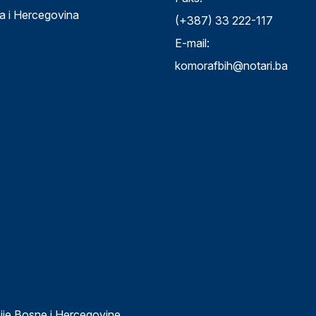
a i Hercegovina
(+387) 33 222-117
E-mail:
komorafbih@notari.ba
ije Bosne i Hercegovine