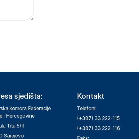
esa sjedišta:
Kontakt
rska komora Federacije
Telefoni:
e i Hercegovine
(+387) 33 222-115
la Tita 5/II
(+387) 33 222-116
0 Sarajevo
Faks: